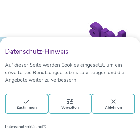
Datenschutz-Hinweis
Auf dieser Seite werden Cookies eingesetzt, um ein
Dekanat Eins
erweitertes Benutzungserlebnis zu erzeugen und die
Angebote weiter zu verbessern.
Sie sind neugierig geworden? Dann lernen Sie uns näher
kennen. Welche Menschen gestalten die evangelische
Zustimmen
Verwalten
Ablehnen
Kirche im
Dekanat Cham/Sulzbach-
Rosenberg/Weiden
(kurz
Dekanat Eins
) mit? Welche
Datenschutzerklärung
Themen sind gerade aktuell? Wo gibt es die nächsten
Konzerte rund um Vohenstrauß, Tirschenreuth, Amberg,