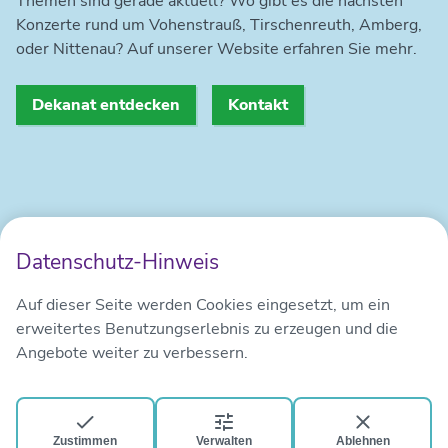
Themen sind gerade aktuell? Wo gibt es die nächsten
Konzerte rund um Vohenstrauß, Tirschenreuth, Amberg,
oder Nittenau? Auf unserer Website erfahren Sie mehr.
Dekanat entdecken
Kontakt
Datenschutz-Hinweis
Kontakt
Impressum
Datenschutz
Auf dieser Seite werden Cookies eingesetzt, um ein
erweitertes Benutzungserlebnis zu erzeugen und die
Angebote weiter zu verbessern.
Zustimmen
Verwalten
Ablehnen